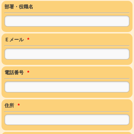
部署・役職名
*
Ｅメール
*
電話番号
*
住所