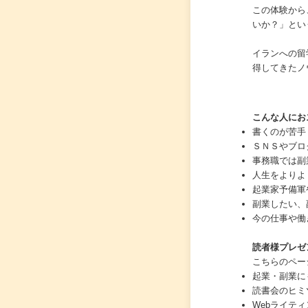
この体験から
いか？」とい
イランへの留
得してきたノ
こんな人にお
書くのが苦手
ＳＮＳやブロ
事務職では副
人生をよりよ
起業家予備軍
副業したい、
今の仕事や働
読者様プレゼ
こちらのペー
起業・副業に
読書会のヒミ
Webライテ