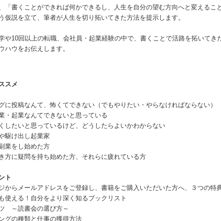
、「書くことができれば何かできるし、人生を自分の望む方向へと変えるこ
う仮説を立て、筆者が人生を切り拓いてきた方法を提示します。
学や10回以上の転職、会社員・起業経験の中で、書くことで活路を拓いてき
ウハウをお伝えします。
ススメ
グに投稿なんて、怖くてできない（でもやりたい・やらなければならない）
業・起業なんてできないと思っている
くしたいと思っているけど、どうしたらよいかわからない
や駆け出し起業家
副業をし始めた方
き方に疑問を持ち始めた方、それらに疲れている方
ント
ジからメールアドレスをご登録し、書籍をご購入いただいた方へ、３つの特
も使える！自分をより深く知るブックリスト
ツ ～読書会の選び方～
ィングの種類と仕事の獲得方法