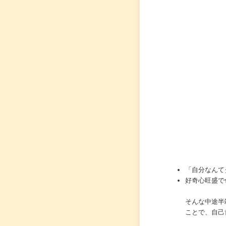
「自分なんて
好奇心旺盛で
そんな中途半
ことで、自己