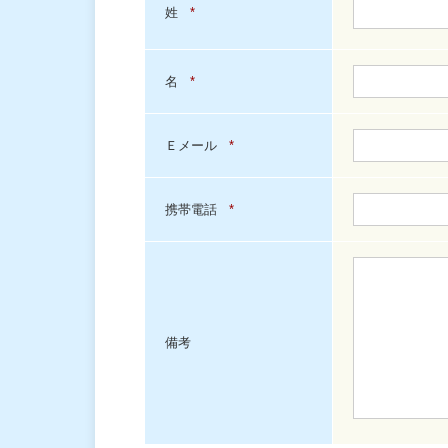
姓
*
名
*
Ｅメール
*
携帯電話
*
備考