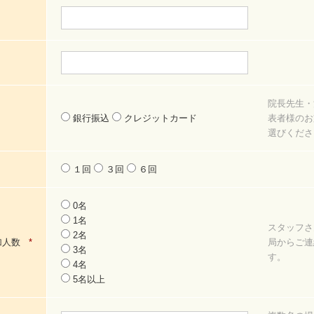
院長先生・
銀行振込
クレジットカード
表者様のお
選びくださ
１回
３回
６回
0名
1名
スタッフさ
2名
加人数
*
局からご連
3名
す。
4名
5名以上